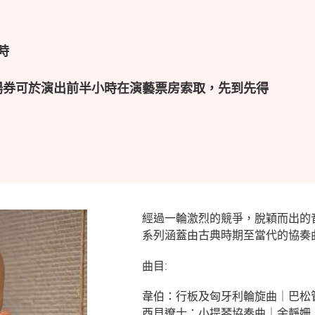
時
場券可於演出前半小時在演藝票房索取，先到先得
經過一輪激烈的競爭，脫穎而出的
系列涵蓋由古典時期至當代的協奏
曲目:
韋伯：行板及匈牙利輪旋曲｜巴松
西貝遼士：小提琴協奏曲｜余靜姍