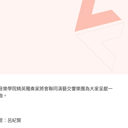
音樂學院精英獨奏家將會聯同演藝交響樂團為大家呈獻一
曲。
管：呂紀賢