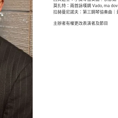
莫扎特：兩首詠嘆調 Vado, ma dova? 及
拉赫曼尼諾夫：第三鋼琴協奏曲｜
主辦者有權更改表演者及節目