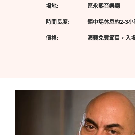
場地:
區永熙音樂廳
時間長度:
連中埸休息約2-3小
價格:
演藝免費節目，入