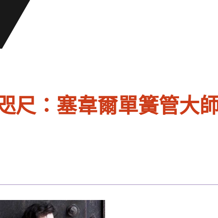
咫尺：塞韋爾單簧管大師班