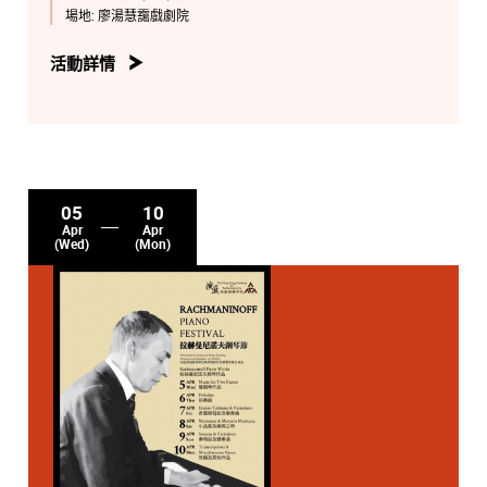
場地:
廖湯慧靄戲劇院
活動詳情
05
10
Apr
Apr
(Wed)
(Mon)