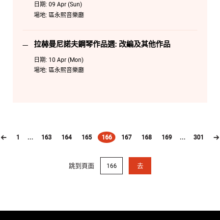
日期:
09 Apr (Sun)
場地:
區永熙音樂廳
拉赫曼尼諾夫鋼琴作品週: 改編及其他作品
日期:
10 Apr (Mon)
場地:
區永熙音樂廳
1
...
163
164
165
166
167
168
169
...
301
(current)
跳到頁面
去