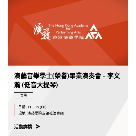
演藝音樂學士(榮譽)畢業演奏會 - 李文
瀚 (低音大提琴)
音樂
日期:
11 Jun (Fri)
場地:
演藝學院友誼社演奏廳
活動詳情