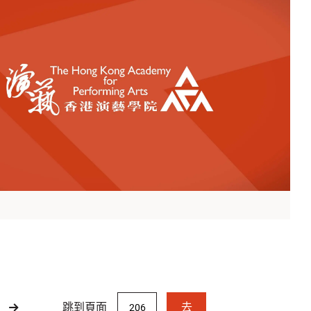
跳到頁面
去