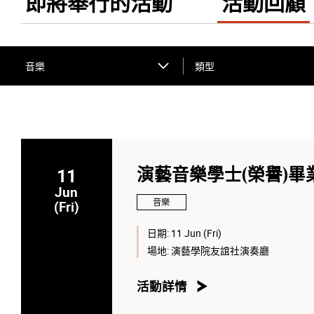
即將舉行的活動
活動回顧
音樂
類型
11
演藝音樂學士(榮譽)畢業
Jun
音樂
(Fri)
日期:
11 Jun (Fri)
場地:
演藝學院友誼社演奏廳
活動詳情