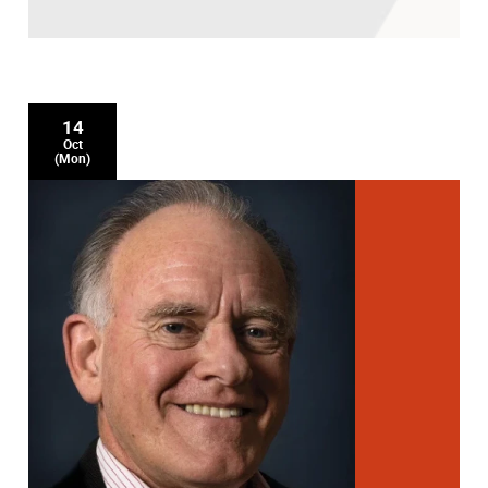
14
Oct
(Mon)