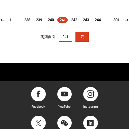
1
...
238
239
240
241
242
243
244
...
301
(current)
跳到頁面
去
Facebook
YouTube
Instagram