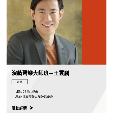
演藝聲樂大師班—王雲鵬
音樂
日期:
04 Oct (Fri)
場地:
演藝學院友誼社演奏廳
活動詳情