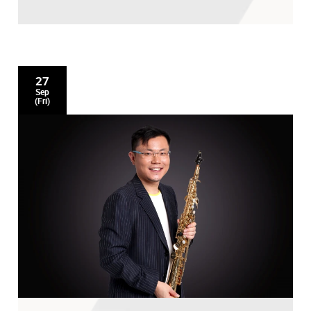
27
Sep
(Fri)