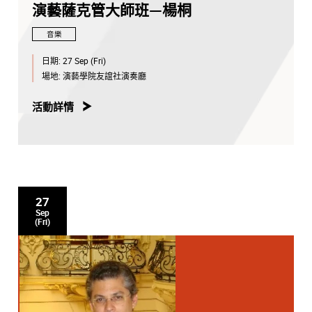
演藝薩克管大師班—楊桐
音樂
日期:
27 Sep (Fri)
場地:
演藝學院友誼社演奏廳
活動詳情
27
Sep
(Fri)