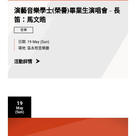
演藝音樂學士(榮譽)畢業生演唱會 - 長
笛：馬文皓
音樂
日期:
19 May (Sun)
場地:
區永熙音樂廳
活動詳情
19
May
(Sun)