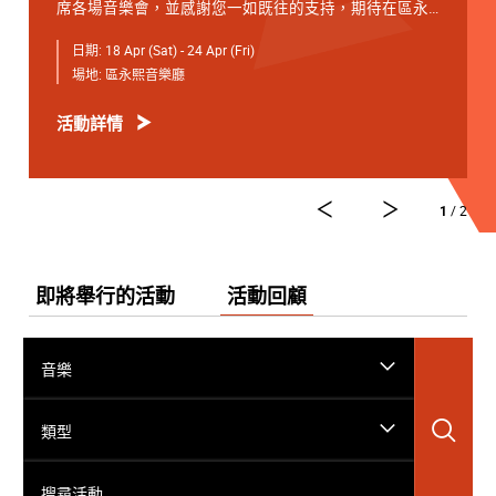
席各場音樂會，並感謝您一如既往的支持，期待在區永
熙音樂廳與您相見。
日期:
18 Apr (Sat) - 24 Apr (Fri)
4月18日 星期六 19:30
場地:
區永熙音樂廳
開幕音樂會 —— 星籟弦響
活動詳情
4月19日 星期日 15:00
青少年音樂課程演奏會
4月20日 星期一 19:30
1
/ 2
友鄰音樂會 —— 天津茱莉亞學院大提琴
4月21日 星期二 19:30
弦續音樂會
即將舉行的活動
活動回顧
*演藝免費節目，電子門票可於演出前3小時在「演藝電
子票務系統」登記，先到先得。
音樂
4月22日 星期三 19:30
學院之聲 —— 大提琴獨奏專場
搜
類型
4月24日 星期五19:30
搜尋活動……
閉幕音樂會 —— 詩樂銳響