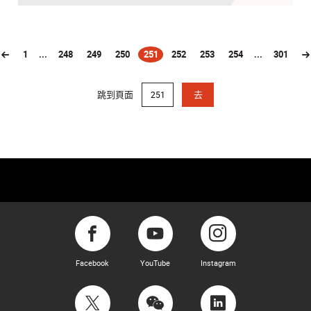
1
...
248
249
250
251
252
253
254
...
301
(current)
跳到頁面
去
Facebook
YouTube
Instagram