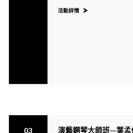
活動詳情
03
演藝鋼琴大師班—葉孟