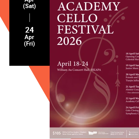
(Sat)
24
Apr
(Fri)