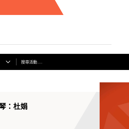
*演藝免費節目，電子門票可於演出前3小時在
得。
4月22日 星期三 19:30
學院之聲 —— 大提琴獨奏專場
4月24日 星期五19:30
閉幕音樂會 —— 詩樂銳響
搜尋活動……
提琴：杜娟