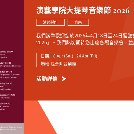
演藝學院大提琴音樂節 2026
演藝製作
音樂
我們誠摯歡迎您於2026年4月18日至24日
2026」。我們熱切期待您出席各場音樂會，
熙音樂廳與您相見。
日期:
18 Apr (Sat) - 24 Apr (Fri)
4月18日 星期六 19:30
場地:
區永熙音樂廳
開幕音樂會 —— 星籟弦響
活動詳情
4月19日 星期日 15:00
青少年音樂課程演奏會
4月20日 星期一 19:30
友鄰音樂會 —— 天津茱莉亞學院大提琴
4月21日 星期二 19:30
弦續音樂會