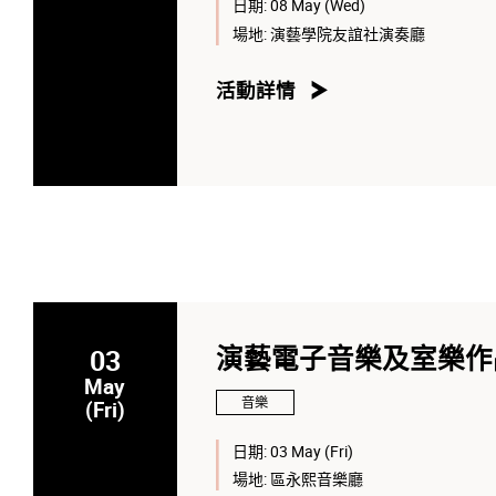
日期:
08 May (Wed)
場地:
演藝學院友誼社演奏廳
活動詳情
03
演藝電子音樂及室樂作
May
音樂
(Fri)
日期:
03 May (Fri)
場地:
區永熙音樂廳