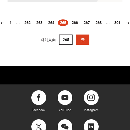
1
...
262
263
264
265
266
267
268
...
301
(current)
跳到頁面
去
Facebook
YouTube
Instagram