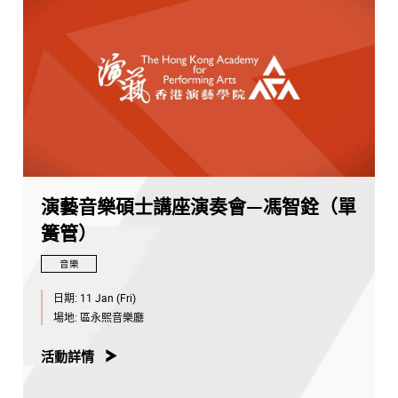
演藝音樂碩士講座演奏會—馮智銓（單
簧管）
音樂
日期:
11 Jan (Fri)
場地:
區永熙音樂廳
活動詳情