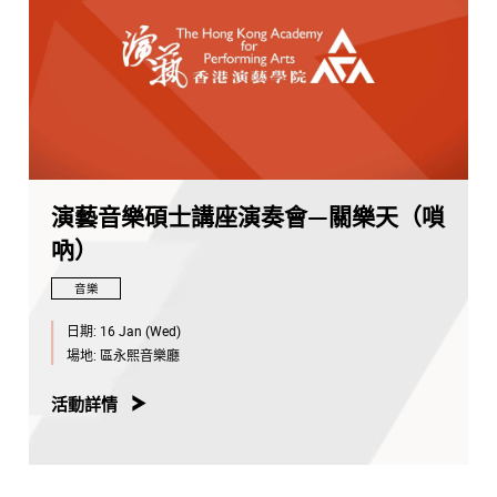
演藝音樂碩士講座演奏會—關樂天（嗩
吶）
音樂
日期:
16 Jan (Wed)
場地:
區永熙音樂廳
活動詳情