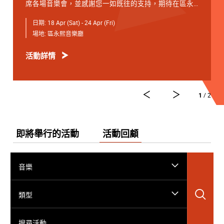
席各場音樂會，並感謝您一如既往的支持，期待在區永
熙音樂廳與您相見。
日期:
18 Apr (Sat) - 24 Apr (Fri)
4月18日 星期六 19:30
場地:
區永熙音樂廳
開幕音樂會 —— 星籟弦響
活動詳情
4月19日 星期日 15:00
青少年音樂課程演奏會
4月20日 星期一 19:30
1
/ 2
友鄰音樂會 —— 天津茱莉亞學院大提琴
4月21日 星期二 19:30
弦續音樂會
即將舉行的活動
活動回顧
*演藝免費節目，電子門票可於演出前3小時在「演藝電
子票務系統」登記，先到先得。
音樂
4月22日 星期三 19:30
學院之聲 —— 大提琴獨奏專場
搜
類型
4月24日 星期五19:30
搜尋活動……
閉幕音樂會 —— 詩樂銳響