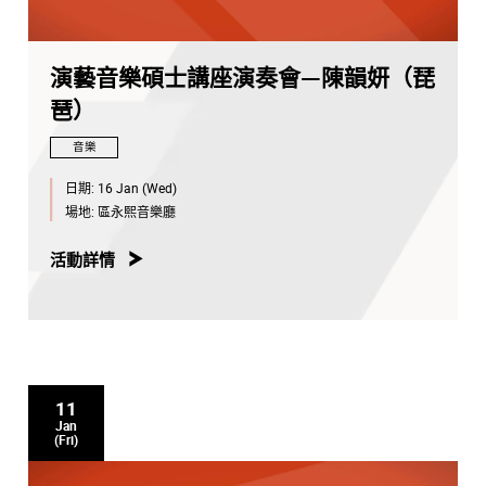
演藝音樂碩士講座演奏會—陳韻妍（琵
琶）
音樂
日期:
16 Jan (Wed)
場地:
區永熙音樂廳
活動詳情
11
Jan
(Fri)