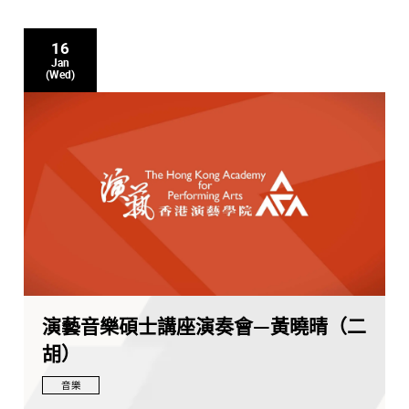
16
Jan
(Wed)
演藝音樂碩士講座演奏會—黃曉晴（二
胡）
音樂