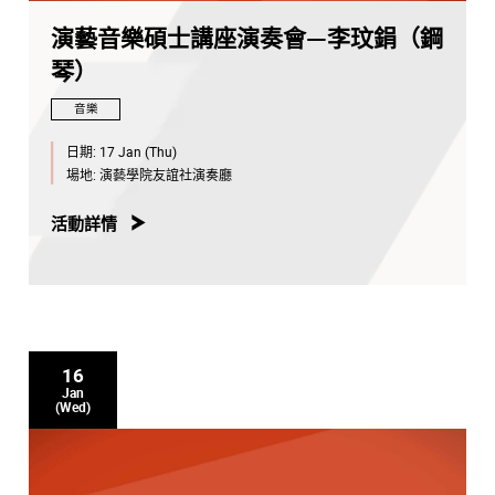
演藝音樂碩士講座演奏會—李玟鋗（鋼
琴）
音樂
日期:
17 Jan (Thu)
場地:
演藝學院友誼社演奏廳
活動詳情
16
Jan
(Wed)