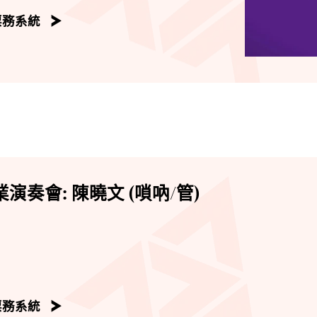
票務系統
演奏會: 陳曉文 (嗩吶/管)
票務系統