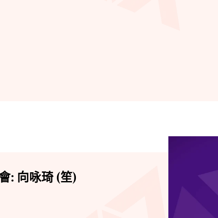
 向咏琦 (笙)