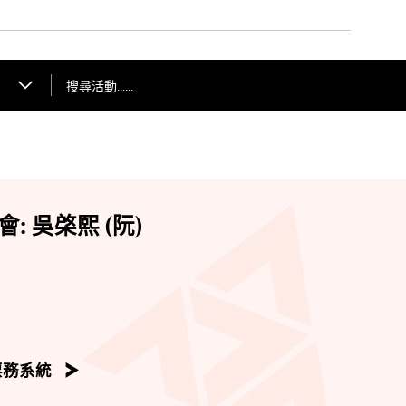
搜尋活動……
 吳棨熙 (阮)
票務系統