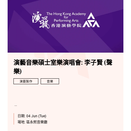
演藝音樂碩士室樂演唱會: 李子賢 (聲
樂)
演藝製作
音樂
日期:
04 Jun (Tue)
場地:
區永熙音樂廳