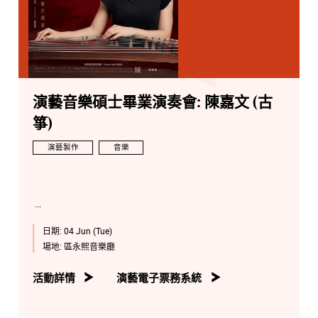
演藝音樂碩士畢業演奏會: 陳嘉文 (古
箏)
演藝製作
音樂
日期:
04 Jun (Tue)
場地:
區永熙音樂廳
活動詳情
演藝電子票務系統