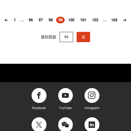
1
...
96
97
98
99
100
101
102
...
163
(current)
跳到頁面
去
Facebook
YouTube
Instagram