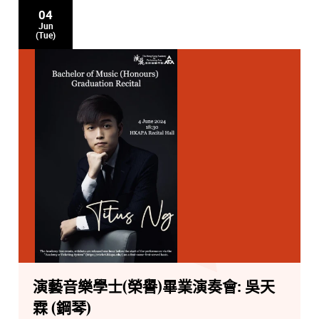
04
Jun
(Tue)
演藝音樂學士(榮譽)畢業演奏會: 吳天
霖 (鋼琴)