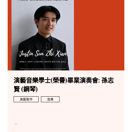
演藝音樂學士(榮譽)畢業演奏會: 孫志
賢 (鋼琴)
演藝製作
音樂