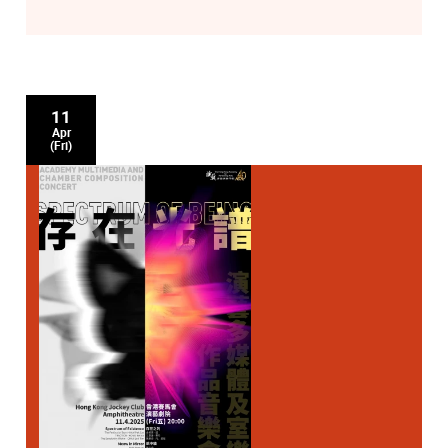
11
Apr
(Fri)