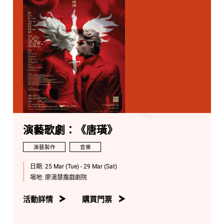
演藝歌劇：《唐璜》
演藝製作
音樂
日期:
25 Mar (Tue) - 29 Mar (Sat)
場地:
廖湯慧靄戲劇院
活動詳情
購買門票