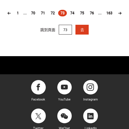
1
...
70
71
72
73
74
75
76
...
163
(current)
跳到頁面
去
Facebook
YouTube
Instagram
Twitter
WeChat
LinkedIn