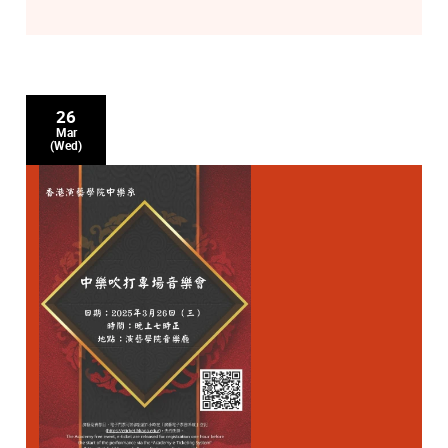
26
Mar
(Wed)