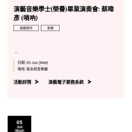
演藝音樂學士(榮譽)畢業演奏會: 蔡暐
彥 (嗩吶)
演藝製作
音樂
日期:
05 Jun (Wed)
場地:
區永熙音樂廳
活動詳情
演藝電子票務系統
05
Jun
(Wed)