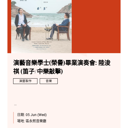
演藝音樂學士(榮譽)畢業演奏會: 陸浚
祺 (笛子/中樂敲擊)
演藝製作
音樂
日期:
05 Jun (Wed)
場地:
區永熙音樂廳