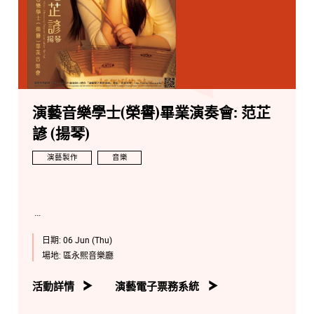
演藝音樂學士(榮譽)畢業演奏會: 范芷
諺 (揚琴)
演藝製作
音樂
日期:
06 Jun (Thu)
場地:
區永熙音樂廳
活動詳情
演藝電子票務系統