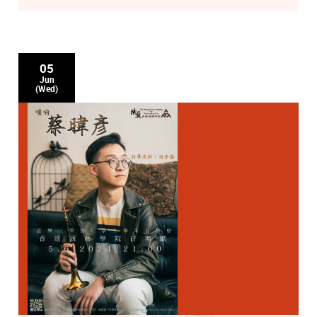
05
Jun
(Wed)