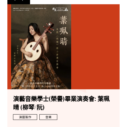
演藝音樂學士(榮譽)畢業演奏會: 葉珮
晴 (柳琴/阮)
演藝製作
音樂