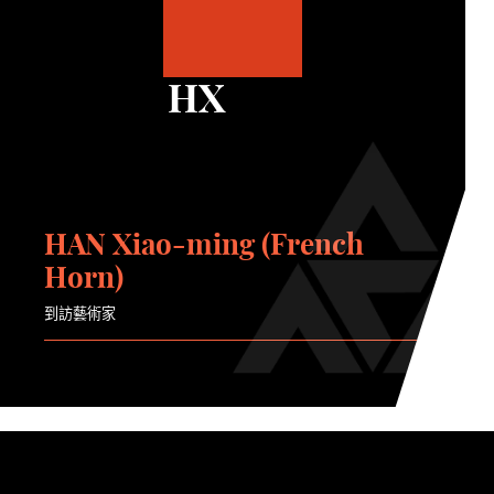
HX
HAN Xiao-ming (French
Horn)
到訪藝術家