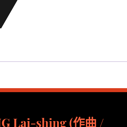
G Lai-shing (作曲 /