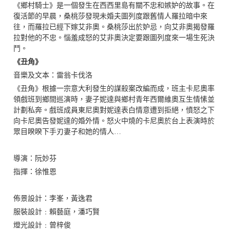
《鄉村騎士》是一個發生在西西里島有關不忠和嫉妒的故事。在
復活節的早晨，桑桃莎發現未婚夫圖列度跟舊情人羅拉暗中來
往，而羅拉已經下嫁艾非奧。
桑桃莎
出於妒忌，向
艾
非奧揭發羅
拉對他的不忠。惱羞成怒的
艾
非奧決定要跟
圖列度
來一場生死決
鬥。
《丑角》
音樂及文本：雷翁卡伐洛
《丑角》根據一宗意大利發生的謀殺案改編而成，班主卡尼奧率
領戲班到鄉間巡演時，妻子妮達與鄉村青年西爾維奧互生情愫並
計劃私奔。戲班成員東尼奧對妮達表白情意遭到拒絕，憤怒之下
向卡尼奧告發妮達的婚外情。怒火中燒的卡尼奧於台上表演時於
眾目睽睽下手刃妻子和她的情人…
導演：阮妙芬
指揮：徐惟恩
佈景設計：李峯，黃逸君
服裝設計﹕賴藝庭，潘巧賢
燈光設計﹕曾梓俊