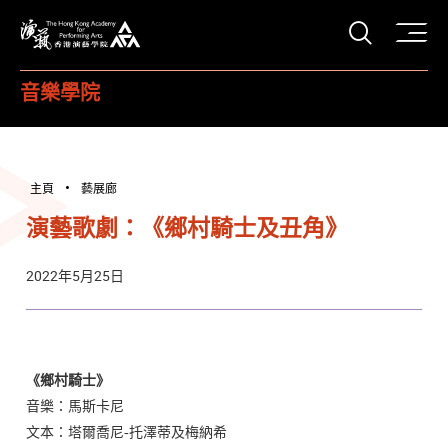
打開搜
香港演藝學院
音樂學院
主頁
藝展廊
演藝歌劇：《鄉村騎士及丑角》
2022年5月25日
《鄉村騎士》
音樂：馬斯卡尼
文本：塔爾喬尼-托澤蒂及梅納希