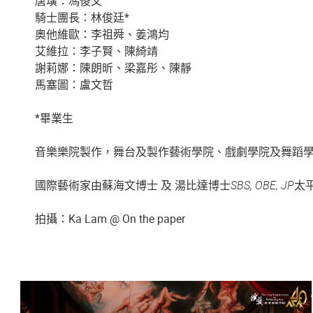
唐璜：馮俊文
騎士團長：林俊廷*
奧他維歐：李祖舜、姜鴻均
艾維拉：李子賢、陳綺靖
謝莉娜：陳朗昕、梁嘉彤、陳靜
馬塞圖：盧文哲
*畢業生
音樂樂院製作，舞台及製作藝術學院、戲劇學院及舞蹈
國際藝術家由蘇海文博士 及 湯比達博士
SBS, OBE, JP
太
拍攝：Ka Lam @ On the paper