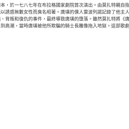
劇本，於一七八七年在布拉格國家劇院首次演出。由莫扎特親自
他以誘惑無數女性而臭名昭著。唐璜的僕人雷波列諾記錄了他主
騙、背叛和復仇的事件，最終導致唐璜的墮落。雖然莫扎特將《
達到高潮，當時唐璜被他所欺騙的騎士長雕像拖入地獄。這部歌