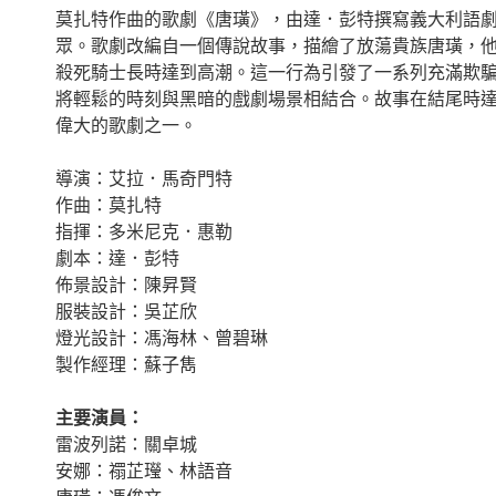
莫扎特作曲的歌劇《唐璜》，由達．彭特撰寫義大利語
眾。歌劇改編自一個傳說故事，描繪了放蕩貴族唐璜，
殺死騎士長時達到高潮。這一行為引發了一系列充滿欺
將輕鬆的時刻與黑暗的戲劇場景相結合。故事在結尾時
偉大的歌劇之一。
導演：艾拉．馬奇門特
作曲：莫扎特
指揮：多米尼克．惠勒
劇本：達．彭特
佈景設計：陳昇賢
服裝設計：吳芷欣
燈光設計：馮海林、曾碧琳
製作經理：蘇子雋
主要演員：
雷波列諾：關卓城
安娜：禤芷㼆、林語音