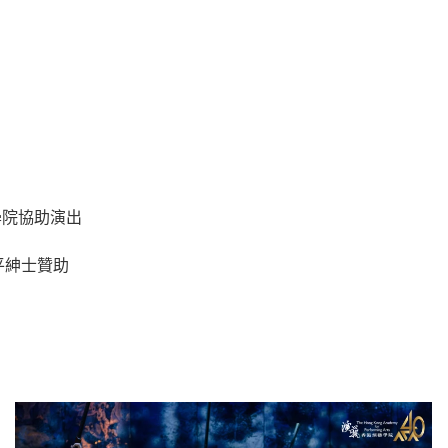
學院協助演出
平紳士贊助