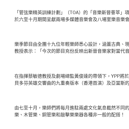
「管弦樂精英訓練計劃」（TOA）的「音樂新晉薈萃」項
於六至十月期間呈獻兩場多媒體音樂會及八場室樂音樂
樂季節目由全團十九位年輕樂師悉心設計，涵蓋古典、
教授表示：「今次的節目充份反映出新晉音樂家對當代音
在指揮蔡敏德教授及劇場總監黃俊達的帶領下，YPP將
貝多芬英雄交響曲的九重奏版本（香港首演）及亞當斯
由七至十月，樂師們將每月進駐兩處文化氣息截然不同
樂、木管樂、銅管樂和敲擊樂樂器各種非一般的配搭！