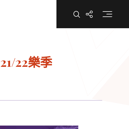
打
打開搜索
打開分享
/22樂季