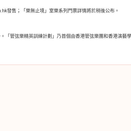
oon.hk發售；「樂無止境」室樂系列門票詳情將於稍後公布。
一。「管弦樂精英訓練計劃」乃首個由香港管弦樂團和香港演藝