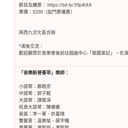
節目及購票：
https://bit.ly/39p4UUt
票價：
$200（設門票優惠）
與西九文化區合辦
*演後交流：
歡迎觀眾於音樂會後前往戲曲中心「遊園茶記」，在
「音樂新晉薈萃」樂師：
小提琴：鄭皓宗
中提琴：郭子銘
大提琴：譚敬深
低音大提琴：陳睿媛
長笛：李一葦、許嘉晴
雙簧管：溫樂愉、薛宇曦
單簧管：馮智恒、馮智銓