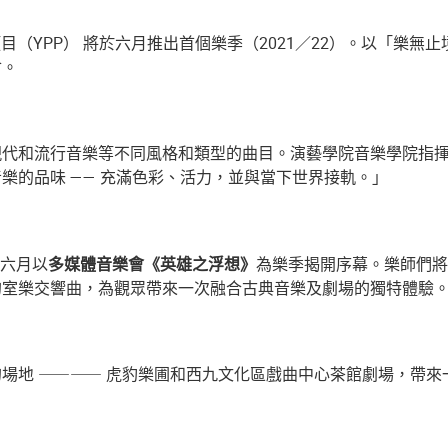
目（YPP） 將於六月推出首個樂季（2021／22）。以「樂
會。
現代和流行音樂等不同風格和類型的曲目。演藝學院音樂學院指
樂的品味 —— 充滿色彩、活力，並與當下世界接軌。」
於六月以
多媒體音樂會《英雄之浮想》
為樂季揭開序幕。樂師們將
的室樂交響曲，為觀眾帶來一次融合古典音樂及劇場的獨特體驗
的場地 ⸺⸺ 虎豹樂圃和西九文化區戲曲中心茶館劇場，帶來