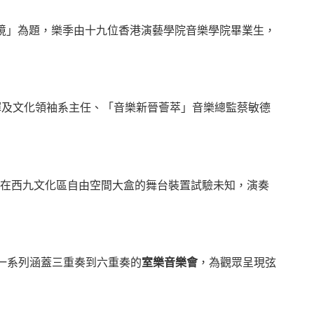
無止境」為題，樂季由十九位香港演藝學院音樂學院畢業生，
揮及文化領袖系主任、「音樂新晉薈萃」音樂總監蔡敏德
在西九文化區自由空間大盒的舞台裝置試驗未知，演奏
。
一系列涵蓋三重奏到六重奏的
室樂音樂會
，為觀眾呈現弦