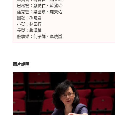
巴松管：嚴澔仁、蘇鷺玲
薩克管：梁國章、龐天佑
圓號：孫曦君
小號：林韋行
長號：趙漢權
敲撃樂：何子輝、車曉嵐
圖片說明