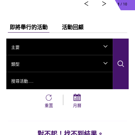
1
/ 10
即將舉行的活動
活動回顧
主要
搜
類型
搜尋活動……
重置
月曆
對不起！找不到結果。