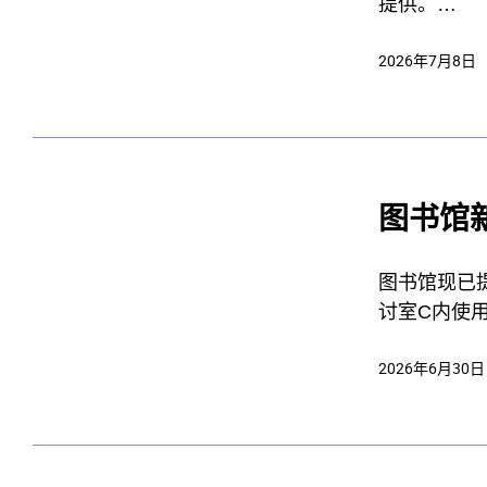
提供。
2026年7月8日
这两项设备
图书馆
图书馆现已提供
讨室C内使
2026年6月30日
为何 VR 
VR 需要
• 充足空
• 个人物