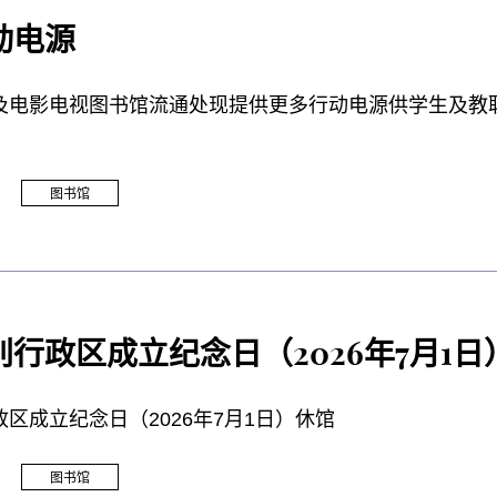
HTC VIVE XR Elite 已於 C 室进行永久安装与校准。
音：在研讨室使用设备可将干扰降至最低，并且不会影响他
动电源
及电影电视图书馆流通处现提供更多行动电源供学生及教
拟实境设备，请於 3 天前预约研讨室C，并填写预约确认
他可供借用的设备及配件，请点击此处。
品牌、型号及借用条款，请参阅此处。
图书馆
行政区成立纪念日（2026年7月1日
区成立纪念日（2026年7月1日）休馆
图书馆