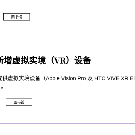
的借期为 2 天。读者在借用前须填写一份声明表。详情
图书馆
新增虚拟实境（VR）设备
虚拟实境设备（Apple Vision Pro 及 HTC VIVE 
用。
设备仅限於研讨室C内使用？
图书馆
指定的环境，以确保安全、舒适及设备效能：
间：研讨室C提供足够的空间，让您能安全地活动头部与手臂
品：在沉浸体验期间，你的个人物品将得到妥善保管。