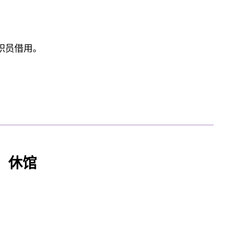
人。
职员借用。
电子邮件内提供的线上表格。
）休馆