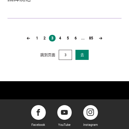
1
2
3
4
5
6
...
85
(current)
跳到页面
去
Facebook
YouTube
Instagram