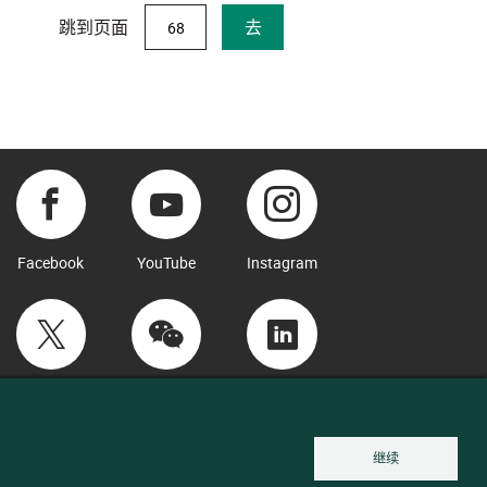
跳到页面
去
Facebook
YouTube
Instagram
Twitter
WeChat
LinkedIn
继续