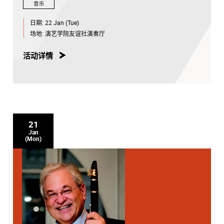
音乐
日期:
22 Jan (Tue)
场地:
演艺学院友谊社演奏厅
活动详情
21
Jan
(Mon)