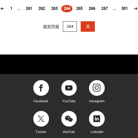
1
...
261
262
263
264
265
266
267
...
301
(current)
跳到页面
去
Facebook
YouTube
Instagram
Twitter
WeChat
LinkedIn