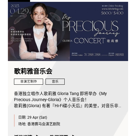
歌莉雅音乐会
非演艺制作
音乐
香港独立唱作人歌莉雅 Gloria Tang 即将举办《My
Precious Journey-Gloria》个人音乐会！
歌莉雅(Gloria) 有著『Hi-Fi碟小天后』的美誉，对音乐非
常有热诚的天生音乐人。出道时为独立唱作女歌手，擅长
日期:
29 Apr (Sat)
创作不同风格的歌曲。她擅长声乐，曾为多部独立电影及
广告配乐，亦曾为不少天王巨星担任演唱会的和音及嘉
场地:
香港赛马会演艺剧院
宾，包括王杰、草蜢、郑秀文、杨千嬅等，又唱过无数脍
炙人口广告歌，使她的声音备受青睐。