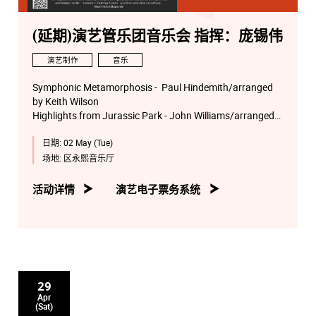
(延期)演艺管乐团音乐会 指挥：庞锡伟
演艺制作
音乐
Symphonic Metamorphosis - Paul Hindemith/arranged
by Keith Wilson
Highlights from Jurassic Park - John Williams/arranged
by Johnnie Vinson
日期:
02 May (Tue)
Jurassic World: Fallen Kingdom - Michael
Giacchino/arranged by Michael Brown
场地:
区永熙音乐厅
The Music of James Bond - arranged by Michael Brown
Obi-Wan - John Williams/arranged by Michael Brown
活动详情
演艺电子票务系统
Symphonic Suite from Star Wars: The Force Awakens -
John Williams/arranged by Jay Bocook
29
Apr
(Sat)