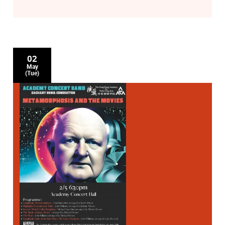
02
May
(Tue)