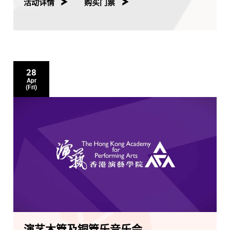
活动详情
购买门票
2012年加盟环星娱乐，首张Hi-Fi专辑『My Voice Story』
面世，震撼整个Hi-Fi市场，由独立歌手转攻Hi-Fi碟市场，
七年来至今共出版了10张Hi-Fi碟，稳占市场前列位置，参
与每年8月的Hi-Fi界盛事『香港高级视听展』，有口碑、
有销量，更多次获得年度十大本地最畅销唱片及Hi-Fi歌手
28
大奖。翻唱歌以外，2018年首张个人国语Hi-Fi大碟专辑
Apr
『Touching』亦收录了歌莉雅的原创歌『没有你什么都没
(Fri)
有』。清新和温暖的声线，再加入更丰富的音乐元素及创
意，更扣人心弦。
歌莉雅亦先后举行了3次自己的音乐会。2014年假九龙湾
国际展贸中心举办了首个个人音乐会『My Perfect
Moment』、2017年亦是假九龙湾国际展贸中心，与新城
电台合作，举行了第二个音乐会。2018及2019年分别参
与了梁基爵作品『笼里的十八种风景』及『急救箱与许愿
池』。2019年歌莉雅再假湾仔演艺学院举行第三次个人
『GloriAlive』音乐会。
今年歌莉雅再假湾仔演艺学院举行第4次个人『My
Precious Journey-Gloria』音乐会，邀请到星级嘉宾∶音
乐大师-鲍比达，相信一定会擦出不少火花，乐迷定必听出
演艺木管及铜管乐音乐会