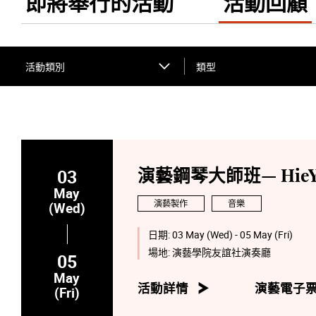
即將舉行的活動
活動回顧
活動類別
類型
03
演藝鋼琴大師班— HieYo
May
演藝製作
音樂
(Wed)
日期:
03 May (Wed) - 05 May (Fri)
場地:
演藝學院友誼社演奏廳
05
May
活動詳情
演藝電子
(Fri)