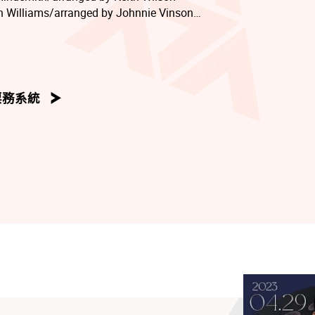
hn Williams/arranged by Johnnie Vinson
Michael Giacchino/arranged by Michael Brown
d by Michael Brown
 by Michael Brown
he Force Awakens - John Williams/arranged by Jay Bocook
票務系統