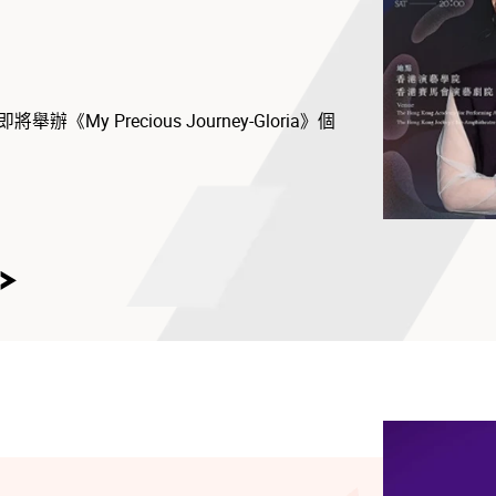
舉辦《My Precious Journey-Gloria》個
i碟小天后』的美譽，對音樂非常有熱誠的天生音樂
長創作不同風格的歌曲。她擅長聲樂，曾為多
少天王巨星擔任演唱會的和音及嘉賓，包括王
唱過無數膾炙人口廣告歌，使她的聲音備受青
My Voice Story』面世，震撼整個Hi-Fi市
七年來至今共出版了10張Hi-Fi碟，穩佔市場前
盛事『香港高級視聽展』，有口碑、有銷量，更
i-Fi歌手大獎。翻唱歌以外，2018年首張個
ng』亦收錄了歌莉雅的原創歌『沒有你什麼都沒
更豐富的音樂元素及創意，更扣人心弦。