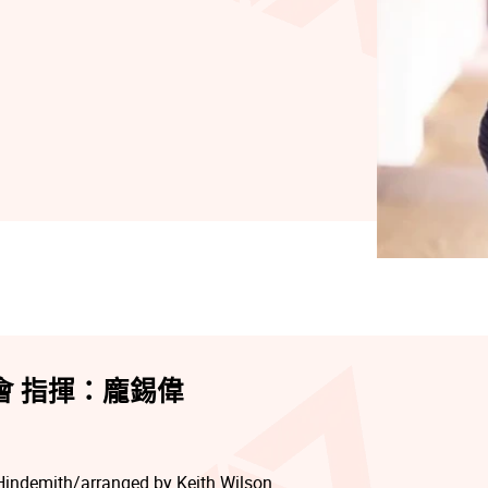
會 指揮：龐錫偉
indemith/arranged by Keith Wilson