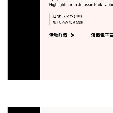
Highlights from Jurassic Park - Jo
Jurassic World: Fallen Kingdom - 
The Music of James Bond - arrange
日期:
02 May (Tue)
Obi-Wan - John Williams/arranged
場地:
區永熙音樂廳
Symphonic Suite from Star Wars: T
活動詳情
演藝電子