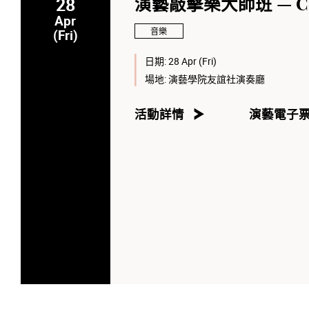
28
演藝敲擊樂大師班 — Coli
Apr
音樂
(Fri)
日期:
28 Apr (Fri)
場地:
演藝學院友誼社演奏廳
活動詳情
演藝電子