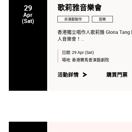
29
歌莉雅音樂會
Apr
非演藝製作
音樂
(Sat)
香港獨立唱作人歌莉雅 Gloria Tang 即將
人音樂會！
歌莉雅(Gloria) 有著『Hi-F
人。出道時為獨立唱作女歌手，擅
日期:
29 Apr (Sat)
部獨立電影及廣告配樂，亦曾為不
場地:
香港賽馬會演藝劇院
傑、草蜢、鄭秀文、楊千嬅等，又
睞。
活動詳情
購買門票
2012年加盟環星娛樂，首張Hi-Fi專輯『
場，由獨立歌手轉攻Hi-Fi碟市場，
列位置，參與每年8月的Hi-Fi界
多次獲得年度十大本地最暢銷唱片及H
人國語Hi-Fi大碟專輯『Touchi
有』。清新和溫暖的聲線，再加入