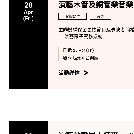
歌莉雅亦先後舉行了3次自己的音樂
28
演藝木管及銅管樂音樂
個個人音樂會『My Perfect Mo
Apr
新城電台合作，舉行了第二個音樂會。
演藝製作
音樂
(Fri)
『籠裡的十八種風景』及『急救箱與
舉行第三次個人『GloriAlive』音樂
主辦機構保留更換節目及表演者的
「演藝電子票務系統」
今年歌莉雅再假灣仔演藝學院舉行第4次個人『M
http://eticket.hkapa.edu/
樂會，邀請到星級嘉賓︰音樂大師-
日期:
28 Apr (Fri)
聽出耳油。
場地:
區永熙音樂廳
活動詳情