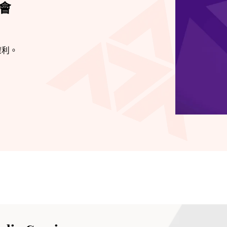
會。2014年假九龍灣國際展貿中心舉辦了首
會
ment』、2017年亦是假九龍灣國際展貿中心，與
2018及2019年分別參與了梁基爵作品
許願池』。2019年歌莉雅再假灣仔演藝學院
會。
權利。
y Precious Journey-Gloria』音
鮑比達，相信一定會擦出不少火花，樂迷定必