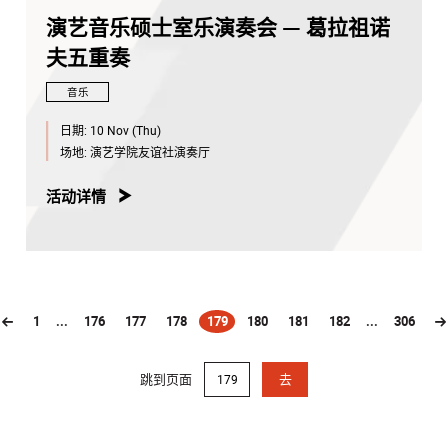
演艺音乐硕士室乐演奏会 — 葛拉祖诺
夫五重奏
音乐
日期:
10 Nov (Thu)
场地:
演艺学院友谊社演奏厅
活动详情
1
...
176
177
178
179
180
181
182
...
306
(current)
跳到页面
去