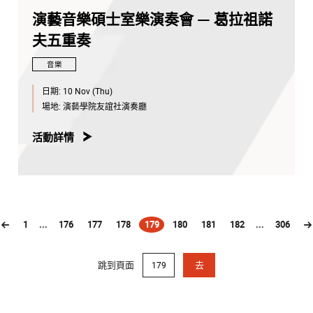
演藝音樂碩士室樂演奏會 — 葛拉祖諾
夫五重奏
音樂
日期:
10 Nov (Thu)
場地:
演藝學院友誼社演奏廳
活動詳情
1
...
176
177
178
179
180
181
182
...
306
(current)
跳到頁面
去