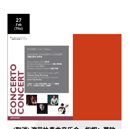
27
Feb
(Thu)