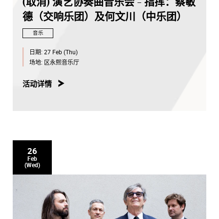
(取消) 演艺协奏曲音乐会 - 指挥：蔡敏
德（交响乐团）及何文川（中乐团）
音乐
日期:
27 Feb (Thu)
场地:
区永熙音乐厅
活动详情
26
Feb
(Wed)