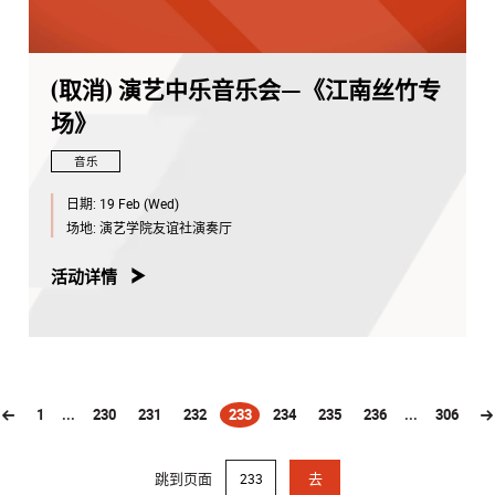
(取消) 演艺中乐音乐会—《江南丝竹专
场》
音乐
日期:
19 Feb (Wed)
场地:
演艺学院友谊社演奏厅
活动详情
1
...
230
231
232
233
234
235
236
...
306
(current)
跳到页面
去