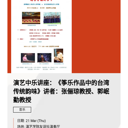
演艺中乐讲座：《筝乐作品中的台湾
传统韵味》讲者：张俪琼教授、郭岷
勤教授
音乐
日期:
21 Mar (Thu)
场地:
演艺学院友谊社演奏厅