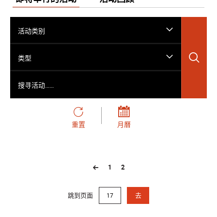
活动类别
搜
类型
搜寻活动……
重置
月曆
1
2
跳到页面
去