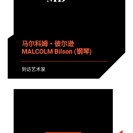
马尔科姆・彼尔逊
MALCOLM Bilson (钢琴)
到访艺术家