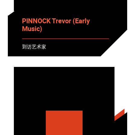
PINNOCK Trevor (Early
Music)
到访艺术家