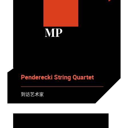
MP
Penderecki String Quartet
到访艺术家