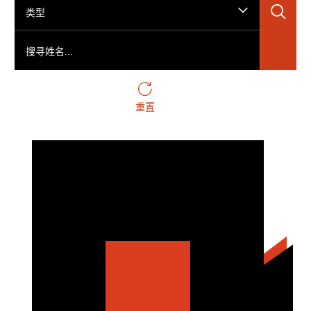
搜
类型
搜寻姓名...
重置