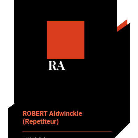
RA
ROBERT Aldwinckle
(Repetiteur)