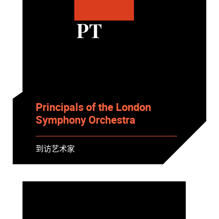
PT
Principals of the London
Symphony Orchestra
到访艺术家