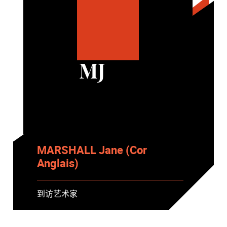
MJ
MARSHALL Jane (Cor
Anglais)
到访艺术家