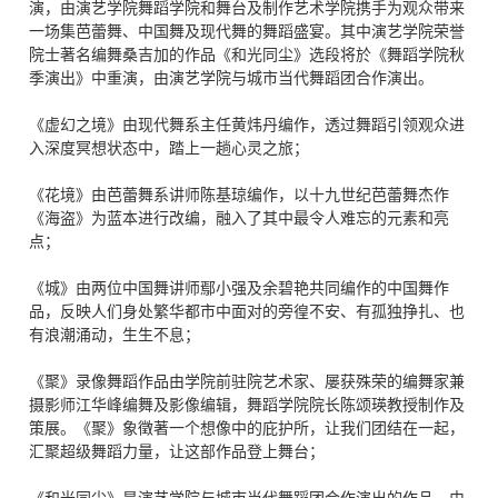
演，由演艺学院舞蹈学院和舞台及制作艺术学院携手为观众带来
一场集芭蕾舞、中国舞及现代舞的舞蹈盛宴。其中演艺学院荣誉
院士著名编舞桑吉加的作品《和光同尘》选段将於《舞蹈学院秋
季演出》中重演，由演艺学院与城市当代舞蹈团合作演出。
《虚幻之境》由现代舞系主任黄炜丹编作，透过舞蹈引领观众进
入深度冥想状态中，踏上一趟心灵之旅；
《花境》由芭蕾舞系讲师陈基琼编作，以十九世纪芭蕾舞杰作
《海盗》为蓝本进行改编，融入了其中最令人难忘的元素和亮
点；
《城》由两位中国舞讲师鄢小强及余碧艳共同编作的中国舞作
品，反映人们身处繁华都市中面对的旁徨不安、有孤独挣扎、也
有浪潮涌动，生生不息；
《聚》录像舞蹈作品由学院前驻院艺术家、屡获殊荣的编舞家兼
摄影师江华峰编舞及影像编辑，舞蹈学院院长陈颂瑛教授制作及
策展。《聚》象徵著一个想像中的庇护所，让我们团结在一起，
汇聚超级舞蹈力量，让这部作品登上舞台；
《和光同尘》是演艺学院与城市当代舞蹈团合作演出的作品，由