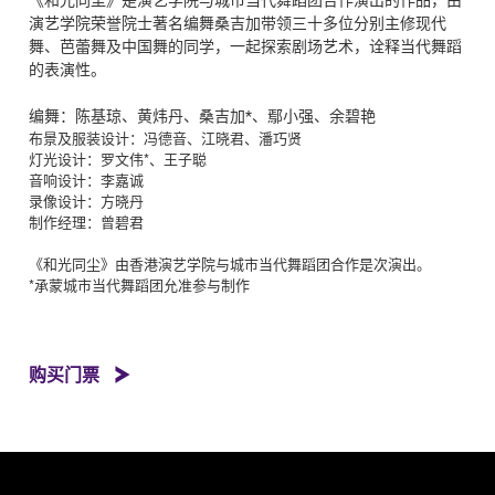
演艺学院荣誉院士著名编舞桑吉加带领三十多位分别主修现代
舞、芭蕾舞及中国舞的同学，一起探索剧场艺术，诠释当代舞蹈
的表演性。
编舞：陈基琼、黄炜丹、桑吉加*、鄢小强、余碧艳
布景及服装设计：冯德音、江晓君、潘巧贤
灯光设计：罗文伟*、王子聪
音响设计：李嘉诚
录像设计：方晓丹
制作经理：曾碧君
《和光同尘》由香港演艺学院与城市当代舞蹈团合作是次演出。
*承蒙城市当代舞蹈团允准参与制作
购买门票