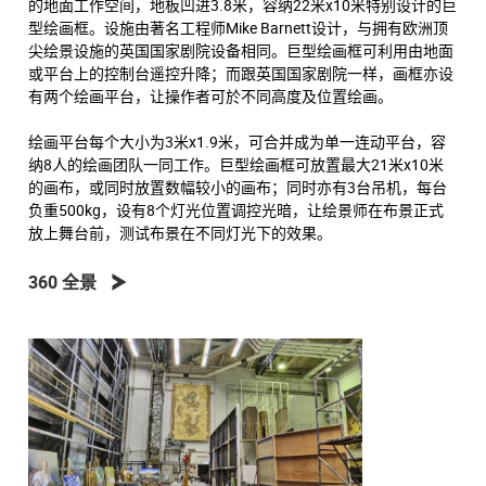
的地面工作空间，地板凹进3.8米，容纳22米x10米特别设计的巨
型绘画框。设施由著名工程师Mike Barnett设计，与拥有欧洲顶
尖绘景设施的英国国家剧院设备相同。巨型绘画框可利用由地面
或平台上的控制台遥控升降；而跟英国国家剧院一样，画框亦设
有两个绘画平台，让操作者可於不同高度及位置绘画。
绘画平台每个大小为3米x1.9米，可合并成为单一连动平台，容
纳8人的绘画团队一同工作。巨型绘画框可放置最大21米x10米
的画布，或同时放置数幅较小的画布；同时亦有3台吊机，每台
负重500kg，设有8个灯光位置调控光暗，让绘景师在布景正式
放上舞台前，测试布景在不同灯光下的效果。
360 全景