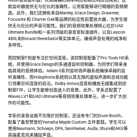
款监听器提供无与伦比的准确性，让用家能够进行精细的音频塑
造。此外，我们还拥有来自Manley, Grace Design, Drawmer,
Focusrite 和 Charter Oak等品牌的标志性前置放大器，为学生提
供无与伦比的声音可能性。我们的音频效果处理核心在於UAD
Ultimate Bundle和一系列顶级的录音室标准插件，以及Lexicon
480L和Bricasti Reverbator等实体单元，确保声音处理的纯净和
多样性。
而控制室F则是专注於空间混音。该控制室配备了Pro Tools HD系
统，并使用Grace Design的多通道监听控制器，为同学们带来身
临其境的音频体验。Adam S系列监听扬声器系统确保卓越的监
听准确性，而Holophonix系统则以其无限的虚拟声源和总线功能
引领著空间混音的前沿。Dolby Atmos混音和播放无缝集成到控
制室F中，让学生能够创造迷人的音景。此外，学系还配置了
Waves LV1和UAD Ultimate等音频效果处理单元，进一步扩大创
作的可能性。
学系的录音设施不仅限於控制室，还设有专门的Drum Booth，
配备了备受赞誉的Yamaha Maple Custom 五件套鼓。学生可以
使用Neumann, Schoeps, DPA, Sennheiser, Audix, Shure和AKG等
高端麦克风来捕捉声音。