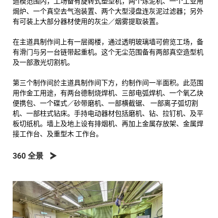
造模范围内，工场备有旋转式塑型机，两个炼泥机、一个工业用
焗炉、一个真空去气泡装置、两个大型浸盘连灰泥过滤器；另外
有可装上大部分器材使用的灰尘／烟雾提取装置。
在主道具制作间上有一层阁楼，通过透明玻璃墙可俯览工场，备
有滑门与另一台链带起重机。这个无尘范围备有两部真空造型机
及一部激光切割机。
第三个制作间於主道具制作间下方，约制作间一半面积。此范围
用作金工用途，有两台德制烧焊机、三部电弧焊机、一个氧乙炔
便携包、一个碟式／砂带磨机、一部横截锯、 一部离子弧切割
机、一部柱式钻床。手持电动器材包括磨机、钻、拉钉机、及平
板切纸机。墙上及地上设有排烟机、再加上金属存放架、金属焊
接工作台、及重型木 工作台。
360 全景