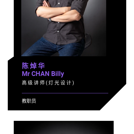
陈 焯 华
Mr CHAN Billy
高 级 讲 师 ( 灯 光 设 计 )
教职员