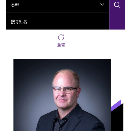
搜
类型
搜寻姓名...
重置