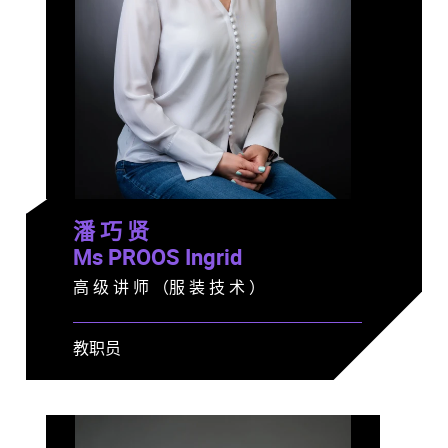
潘 巧 贤
Ms PROOS Ingrid
高 级 讲 师 （服 装 技 术 ）
教职员