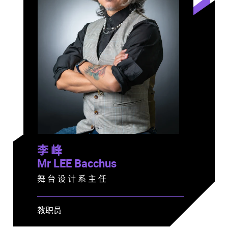
李 峰
Mr LEE Bacchus
舞 台 设 计 系 主 任
教职员