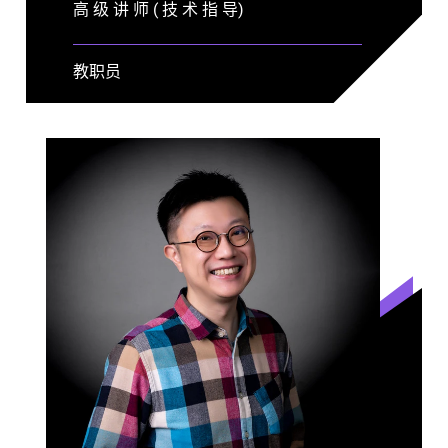
高 级 讲 师 ( 技 术 指 导)
教职员