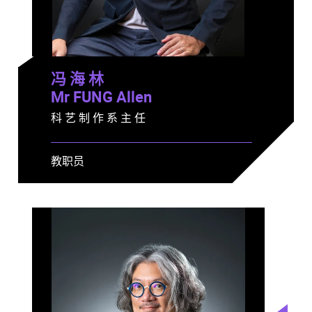
冯 海 林
Mr FUNG Allen
科 艺 制 作 系 主 任
教职员