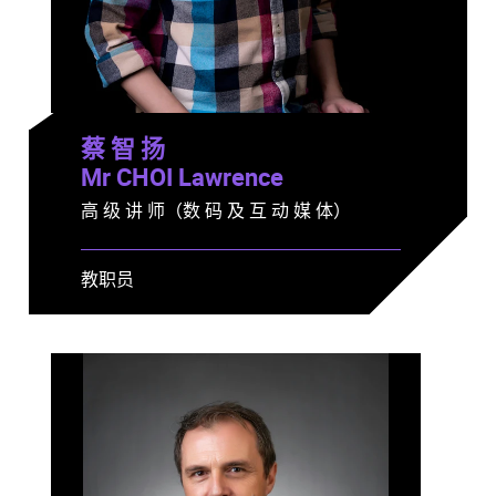
蔡 智 扬
Mr CHOI Lawrence
高 级 讲 师（数 码 及 互 动 媒 体）
教职员