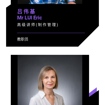
吕 伟 基
Mr LUI Eric
高 级 讲 师 ( 制 作 管 理 )
教职员