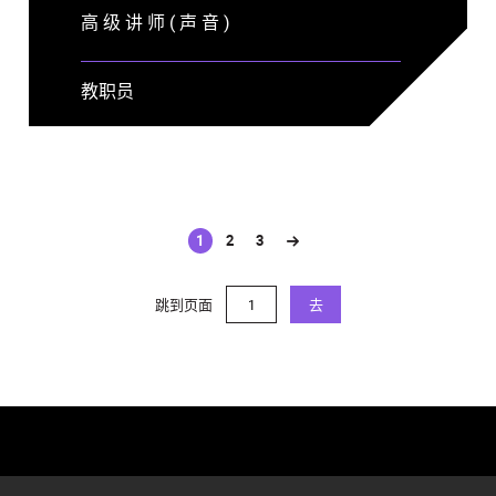
高 级 讲 师 ( 声 音 )
教职员
1
2
3
(current)
跳到页面
去