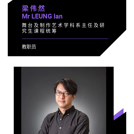
梁 伟 然
Mr LEUNG Ian
舞 台 及 制 作 艺 术 学 科 系 主 任 及 研
究 生 课 程 统 筹
教职员