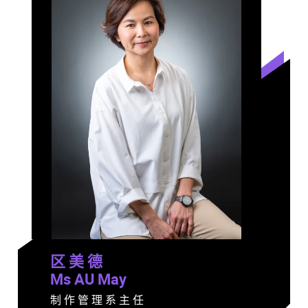
区 美 德
Ms AU May
制 作 管 理 系 主 任