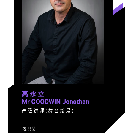
高 永 立
Mr GOODWIN Jonathan
高 级 讲 师 ( 舞 台 绘 景 )
教职员