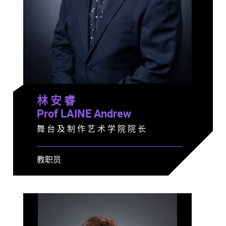
林 安 睿
Prof LAINE Andrew
舞 台 及 制 作 艺 术 学 院 院 长
教职员