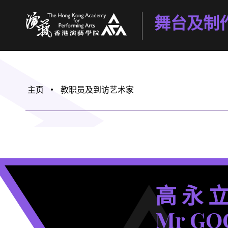
舞台及制
香港演艺学院
主页
教职员及到访艺术家
高 永 
Mr GO