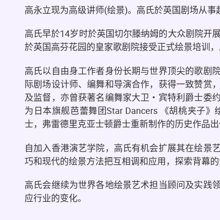
高永立现为高级讲师(绘景)。高氏於英国剧场从事
高氏早於14岁时於英国切尔滕纳姆的大众剧院开
於英国高芬花园的皇家歌剧院接受正式绘景培训，
高氏以自由身工作者身份长期与世界顶尖的歌剧
际剧场设计师、编舞和导演合作，获得一致赞赏
及监督，亦曾获著名编舞家大卫・宾特利爵士委
为日本旗舰芭蕾舞团Star Dancers 《胡
士，弗雷德里克亚士顿爵士重新制作的历史作品出
自加入香港演艺学院，高氏有机会扩展其在绘景
巧和现代的绘景方法把互相调和应用，探索背幕的
高氏会继续为世界各地绘景艺术担当顾问及实践
应行业的变化。