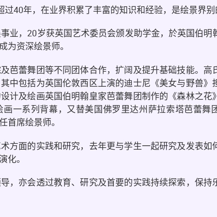
超过40年，在业界积累了丰富的知识和经验，是绘景界别
展事业，20岁获英国艺术委员会颁发助学金，於英国伯明
成为资深绘景师。
院及芭蕾舞团等不同团体合作，扩阔及提升基础技能。高
，其中包括为英国伦敦西区上演的迪士尼《美女与野兽》
约设计及绘画英国伯明翰皇家芭蕾舞团制作的《森林之花
桃夹子》绘画一系列背幕，又替美国佛罗里达州萨拉索塔芭蕾
任首席绘景师。
艺术方面的实践和研究，去年更与学生一起研究及发表如
演化。
领导，亦会透过教育、研究及首要的实践持续探索，保持