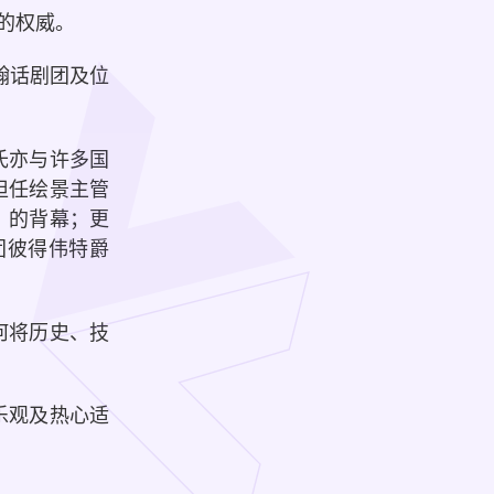
的权威。
翰话剧团及位
氏亦与许多国
担任绘景主管
》的背幕；更
舞团彼得伟特爵
何将历史、技
乐观及热心适