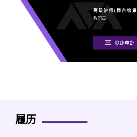
高 级 讲 师 ( 舞 台 绘 景 
教职员
联络电邮
履历