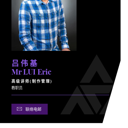
吕 伟 基
Mr LUI Eric
高 级 讲 师 ( 制 作 管 理 )
教职员
联络电邮