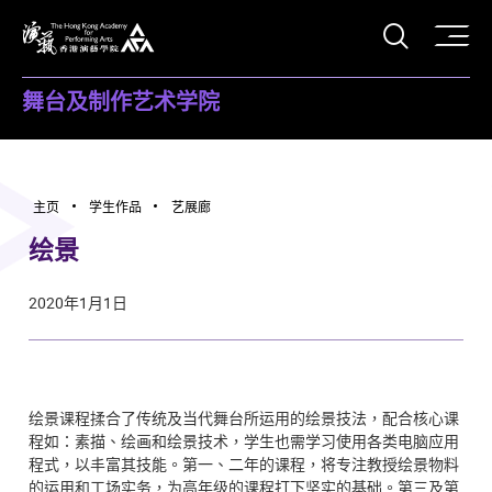
打开搜
香港演艺学院
舞台及制作艺术学院
主页
学生作品
艺展廊
绘景
2020年1月1日
绘景课程揉合了传统及当代舞台所运用的绘景技法，配合核心课
程如：素描、绘画和绘景技术，学生也需学习使用各类电脑应用
程式，以丰富其技能。第一、二年的课程，将专注教授绘景物料
的运用和工场实务，为高年级的课程打下坚实的基础。第三及第