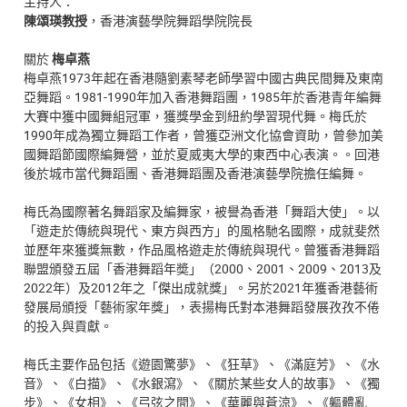
主持人：
陳頌瑛教授
，香港演藝學院舞蹈學院院長
關於
梅卓燕
梅卓燕1973年起在香港隨劉素琴老師學習中國古典民間舞及東南
亞舞蹈。1981-1990年加入香港舞蹈團，1985年於香港青年編舞
大賽中獲中國舞組冠軍，獲獎學金到紐約學習現代舞。梅氏於
1990年成為獨立舞蹈工作者，曾獲亞洲文化協會資助，曾參加美
國舞蹈節國際編舞營，並於夏威夷大學的東西中心表演。。回港
後於城市當代舞蹈團、香港舞蹈團及香港演藝學院擔任編舞。
梅氏為國際著名舞蹈家及編舞家，被譽為香港「舞蹈大使」。以
「遊走於傳統與現代、東方與西方」的風格馳名國際，成就斐然
並歷年來獲獎無數，作品風格遊走於傳統與現代。曾獲香港舞蹈
聯盟頒發五屆「香港舞蹈年奬」（2000、2001、2009、2013及
2022年）及2012年之「傑出成就獎」。另於2021年獲香港藝術
發展局頒授「藝術家年獎」，表揚梅氏對本港舞蹈發展孜孜不倦
的投入與貢獻。
梅氏主要作品包括《遊園驚夢》、《狂草》、《滿庭芳》、《水
音》、《白描》、《水銀瀉》、《關於某些女人的故事》、《獨
步》、《女相》、《弓弦之間》、《華麗與蒼涼》、《軀體亂