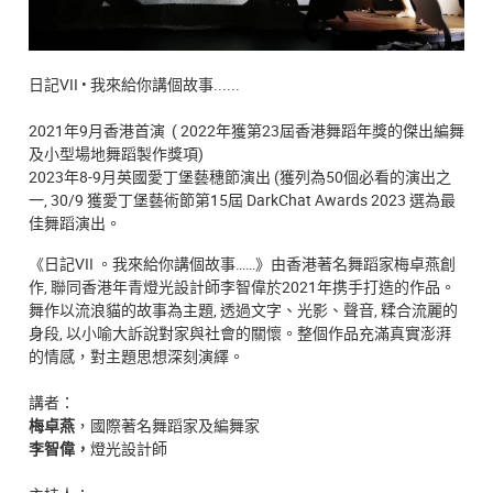
日記VII • 我來給你講個故事......
2021年9月香港首演 ( 2022年獲第23屆香港舞蹈年獎的傑出編舞
及小型場地舞蹈製作獎項)
2023年8-9月英國愛丁堡藝穗節演出 (獲列為50個必看的演出之
一, 30/9 獲愛丁堡藝術節第15屆 DarkChat Awards 2023 選為最
佳舞蹈演出。
《日記VII 。我來給你講個故事……》由香港著名舞蹈家梅卓燕創
作, 聯同香港年青燈光設計師李智偉於2021年携手打造的作品。
舞作以流浪貓的故事為主題, 透過文字、光影、聲音, 糅合流麗的
身段, 以小喻大訴說對家與社會的關懷。整個作品充滿真實澎湃
的情感，對主題思想深刻演繹。
講者：
梅卓燕
，國際著名舞蹈家及編舞家
李智偉，
燈光設計師