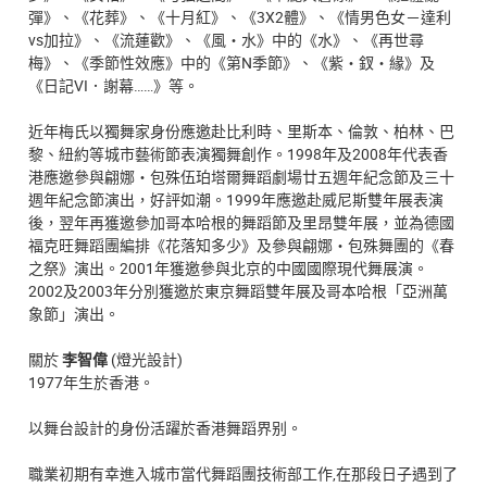
彈》、《花葬》、《十月紅》、《3X2體》、《情男色女－達利
vs加拉》、《流蓮歡》、《風‧水》中的《水》、《再世尋
梅》、《季節性效應》中的《第N季節》、《紫‧釵‧緣》及
《日記VI．謝幕……》等。
近年梅氏以獨舞家身份應邀赴比利時、里斯本、倫敦、柏林、巴
黎、紐約等城市藝術節表演獨舞創作。1998年及2008年代表香
港應邀參與翩娜‧包殊伍珀塔爾舞蹈劇場廿五週年紀念節及三十
週年紀念節演出，好評如潮。1999年應邀赴威尼斯雙年展表演
後，翌年再獲邀參加哥本哈根的舞蹈節及里昂雙年展，並為德國
福克旺舞蹈團編排《花落知多少》及參與翩娜‧包殊舞團的《春
之祭》演出。2001年獲邀參與北京的中國國際現代舞展演。
2002及2003年分別獲邀於東京舞蹈雙年展及哥本哈根「亞洲萬
象節」演出。
關於
李智偉
(燈光設計)
1977年生於香港。
以舞台設計的身份活躍於香港舞蹈界别。
職業初期有幸進入城市當代舞蹈團技術部工作,在那段日子遇到了