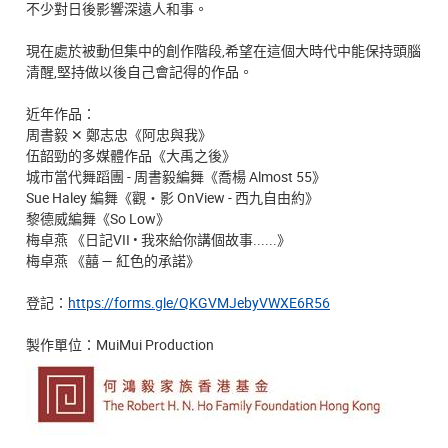
不少對日後影響深遠人和事。
現在處於被動但集中的創作階段,希望在這個大時代中能保持頭腦
清醒,堅持做以後自己會記得的作品。
近年作品：
周書毅 ✕ 鄭志忠《阿忠與我》
伍韶勁的多媒體作品《大禹之後》
城市當代舞蹈團 - 周書毅編舞《喬楊 Almost 55》
Sue Haley 編舞《觀・影 OnView - 西九自由約》
黎德威編舞《So Low》
梅卓燕 《日記VII • 我來給你講個故事......》
梅卓燕 《囍 — 紅色的承諾》
登記：
https://forms.gle/QKGVMJebyVWXE6R56
製作單位：MuiMui Production