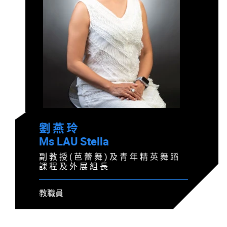
劉 燕 玲
Ms LAU Stella
副 教 授 ( 芭 蕾 舞 ) 及 青 年 精 英 舞 蹈
課 程 及 外 展 組 長
教職員