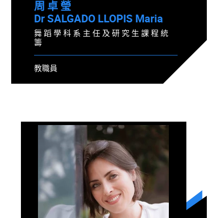
周 卓 瑩
Dr SALGADO LLOPIS Maria
舞 蹈 學 科 系 主 任 及 研 究 生 課 程 統
籌
教職員