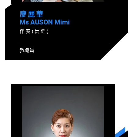
廖 麗 華
Ms AUSON Mimi
伴 奏 ( 舞 蹈 )
教職員