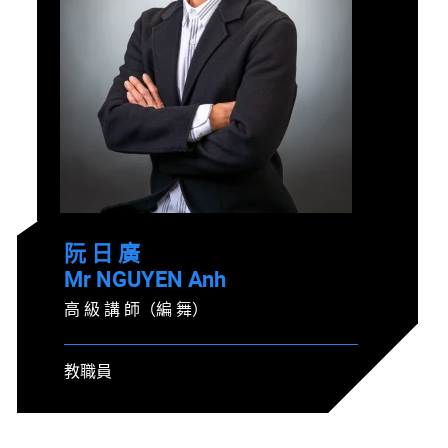
阮 日 廣
Mr NGUYEN Anh
高 級 講 師（編 舞）
教職員