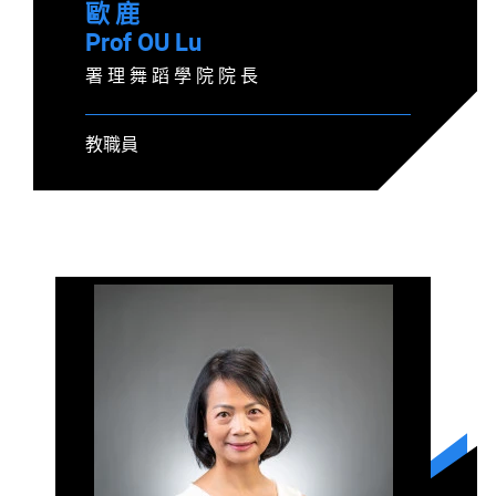
歐 鹿
Prof OU Lu
署 理 舞 蹈 學 院 院 長
教職員