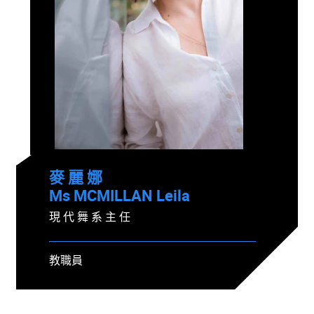
麥 麗 娜
Ms MCMILLAN Leila
現 代 舞 系 主 任
教職員