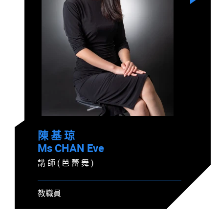
陳 基 琼
Ms CHAN Eve
講 師 ( 芭 蕾 舞 )
教職員