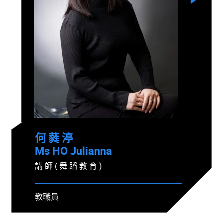
何 蕤 渟
Ms HO Julianna
講 師 ( 舞 蹈 教 育 )
教職員