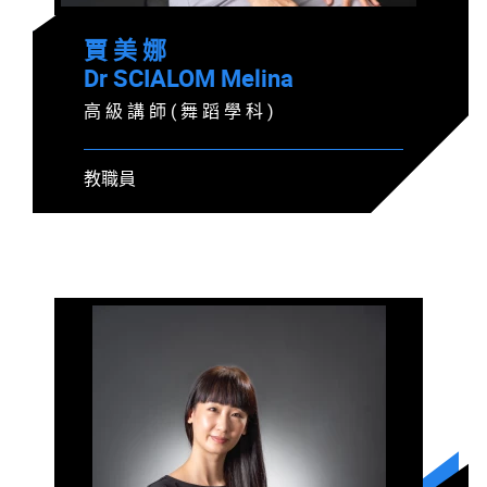
賈 美 娜
Dr SCIALOM Melina
高 級 講 師 ( 舞 蹈 學 科 )
教職員