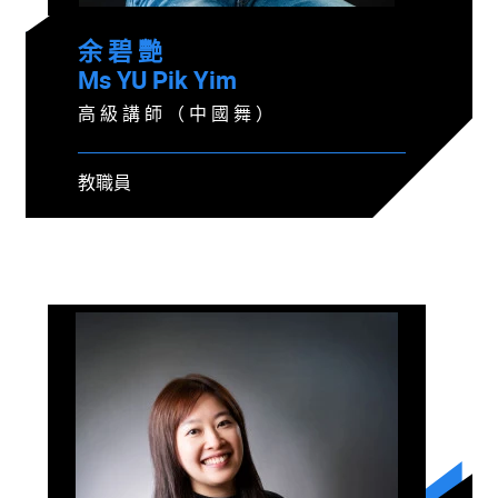
余 碧 艷
Ms YU Pik Yim
高 級 講 師 （ 中 國 舞 ）
教職員