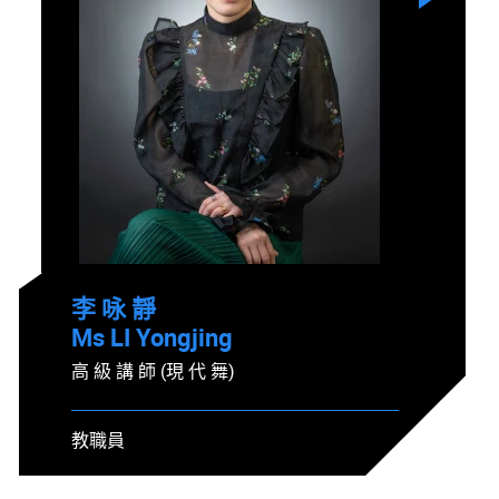
李 咏 靜
Ms LI Yongjing
高 級 講 師 (現 代 舞)
教職員