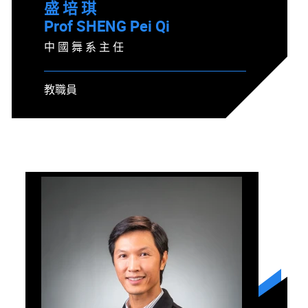
盛 培 琪
Prof SHENG Pei Qi
中 國 舞 系 主 任
教職員