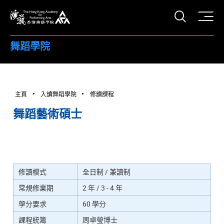
打開搜
香港演藝學院
舞蹈學院
主頁
入讀舞蹈學院
修讀課程
舞蹈藝術碩士
修讀模式
全日制 / 兼讀制
常規修業期
2 年 / 3 - 4 年
學分要求
60 學分
課程統籌
周卓瑩博士