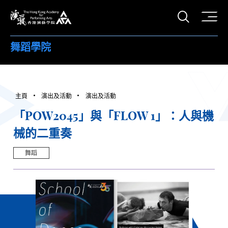
打開搜
香港演藝學院
舞蹈學院
主頁
演出及活動
演出及活動
「POW2045」與「FLOW 1」：人與機
械的二重奏
舞蹈