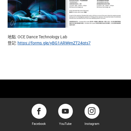
地點: OCE Dance Technology Lab
登記:
https://forms.gle/yBG1ARWjmZT24qts7
Facebook
YouTube
Instagram