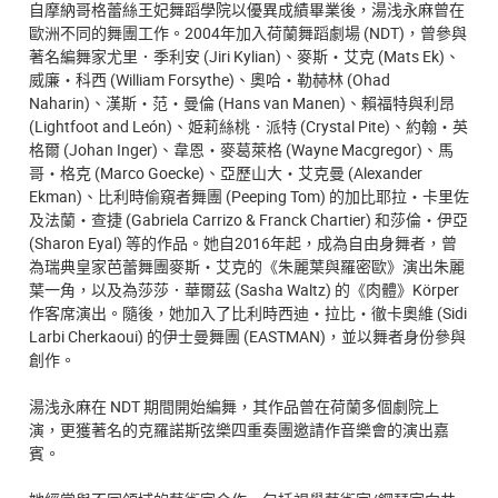
自摩納哥格蕾絲王妃舞蹈學院以優異成績畢業後，湯浅永麻曾在
歐洲不同的舞團工作。2004年加入荷蘭舞蹈劇場 (NDT)，曾參與
著名編舞家尤里．季利安 (Jiri Kylian)、麥斯・艾克 (Mats Ek)、
威廉・科西 (William Forsythe)、奧哈・勒赫林 (Ohad
Naharin)、漢斯・范・曼倫 (Hans van Manen)、賴福特與利昂
(Lightfoot and León)、姫莉絲桃．派特 (Crystal Pite)、約翰・英
格爾 (Johan Inger)、韋恩・麥葛萊格 (Wayne Macgregor)、馬
哥・格克 (Marco Goecke)、亞歷山大・艾克曼 (Alexander
Ekman)、比利時偷窺者舞團 (Peeping Tom) 的加比耶拉・卡里佐
及法蘭・查捷 (Gabriela Carrizo & Franck Chartier) 和莎倫・伊亞
(Sharon Eyal) 等的作品。她自2016年起，成為自由身舞者，曾
為瑞典皇家芭蕾舞團麥斯・艾克的《朱麗葉與羅密歐》演出朱麗
葉一角，以及為莎莎．華爾茲 (Sasha Waltz) 的《肉體》Körper
作客席演出。隨後，她加入了比利時西迪・拉比・徹卡奧維 (Sidi
Larbi Cherkaoui) 的伊士曼舞團 (EASTMAN)，並以舞者身份參與
創作。
湯浅永麻在 NDT 期間開始編舞，其作品曾在荷蘭多個劇院上
演，更獲著名的克羅諾斯弦樂四重奏團邀請作音樂會的演出嘉
賓。