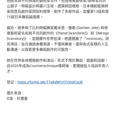
她經常與不同領域的藝術家合作，包括視覺藝術家/鋼琴家向井
山朋子、時裝設計師廣川玉枝、建築師田根剛、日本傳統能樂師
安田登及劇作家岡田利規等，創作了多部作品，並獲第13屆和第
15屆日本舞蹈論壇獎。
最近，她參與了比利時編舞家戴米恩．雅勒 (Damien Jelet) 與視
覺藝術家名和晃平共同創作的《Planet [wanderer]》 和《Mirage
[transitory]》，並隨團作世界巡演。她還開展了「nosmosis」研
究項目，旨在通過身體表達，不僅與舞者，還與各式各樣的人互
動溝通，以探索更多舞蹈創作的可能性。
她在世界各地積極創作和演出，形式不限於舞蹈、歌劇和話劇。
自2020年成為Countertechnique導師後，更積極投入培訓年青人
才。
登記：
https://forms.gle/T7xRdW1H7t3ndCxU8
圖片來源：
©金．杜爾曼