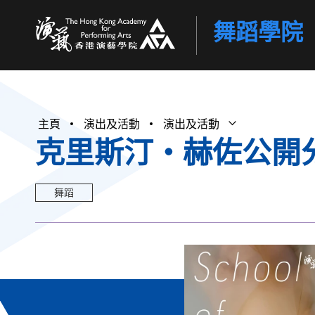
舞蹈學院
香港演藝學院
主頁
演出及活動
演出及活動
打開子選單
關閉子選單
克里斯汀・赫佐公開
舞蹈