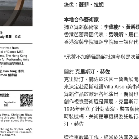
錄像：
蘇菲・拉妮
本地合作藝術家
獨立舞蹈藝術家︰
李偉能*、黃碧
香港芭蕾舞團代表︰
勞曉昕、馬仁
香港演藝學院舞蹈學院碩士課程代
*承蒙不加鎖舞踊館批准參與是次
關於
克里斯汀・赫佐
克里斯汀・赫佐於法國土魯斯展開
來決定赴尼斯就讀Villa Arso
舞蹈作品於歐洲各地演出，偶爾也
創作視覺藝術還是策展，克里斯汀
1996年建立了針對表演、裝置藝術
時裝機構、美術館等機構委託進行
汀・赫佐
還從事教學工作，經常於法國及其