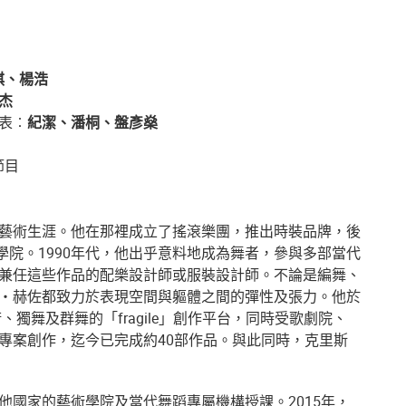
琪、楊浩
杰
表︰
紀潔、潘桐、盤彥燊
節目
藝術生涯。他在那裡成立了搖滾樂團，推出時裝品牌，後
n美術學院。1990年代，他出乎意料地成為舞者，參與多部當代
兼任這些作品的配樂設計師或服裝設計師。不論是編舞、
・赫佐都致力於表現空間與軀體之間的彈性及張力。他於
、獨舞及群舞的「fragile」創作平台，同時受歌劇院、
專案創作，迄今已完成約40部作品。與此同時，克里斯
他國家的藝術學院及當代舞蹈專屬機構授課。2015年，