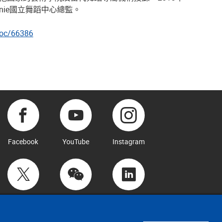
citanie國立舞蹈中心總監。
doc/66386
Facebook
YouTube
Instagram
Twitter
WeChat
LinkedIn