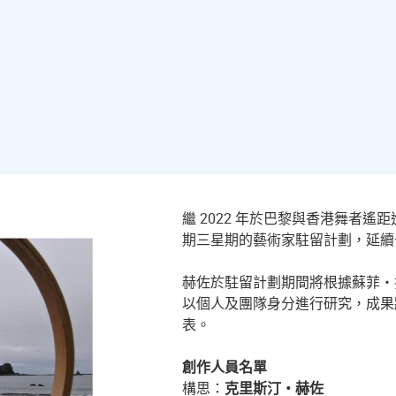
繼 2022 年於巴黎與香港舞者
期三星期的藝術家駐留計劃，延續
赫佐於駐留計劃期間將根據蘇菲・
以個人及團隊身分進行研究，成果
表。
創作人員名單
構思：
克里斯汀・赫佐