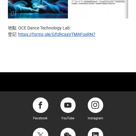
地點: OCE Dance Technology Lab
登記:
https://forms.gle/GfURcxaVTMAFoxRN7
Facebook
YouTube
Instagram