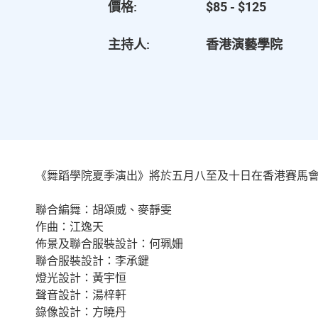
價格:
$85 - $125
主持人:
香港演藝學院
《舞蹈學院夏季演出》將於五月八至及十日在香港賽馬
聯合編舞：胡頌威、麥靜雯
作曲：江逸天
佈景及聯合服裝設計：何珮姍
聯合服裝設計：李承鍵
燈光設計：黃宇恒
聲音設計：湯梓軒
錄像設計：方曉丹