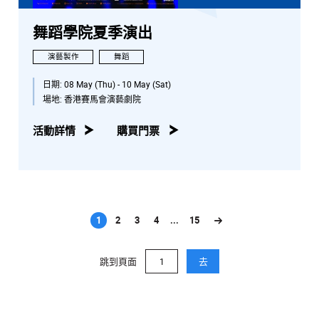
舞蹈學院夏季演出
演藝製作
舞蹈
日期:
08 May (Thu) - 10 May (Sat)
場地:
香港賽馬會演藝劇院
活動詳情
購買門票
1
2
3
4
...
15
(current)
跳到頁面
去