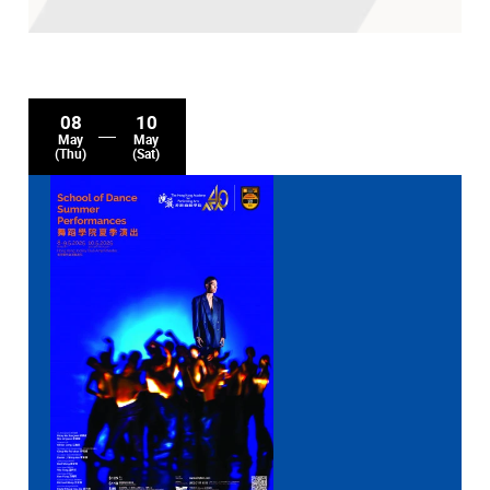
08
10
May
May
(Thu)
(Sat)