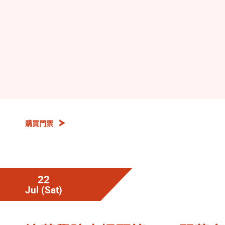
購買門票
22
Jul
(Sat)