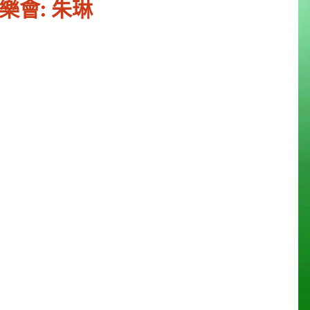
樂會: 朱琳