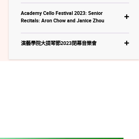
Academy Cello Festival 2023: Senior
Recitals: Aron Chow and Janice Zhou
演藝學院大提琴節2023閉幕音樂會