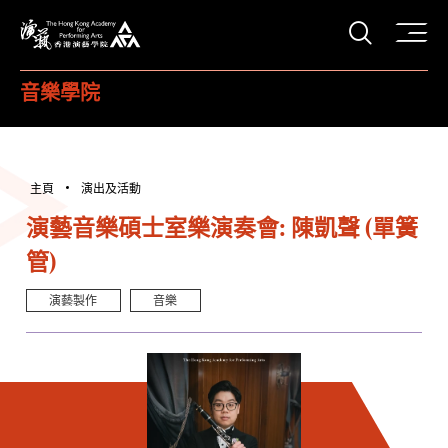
打開搜
香港演藝學院
音樂學院
主頁
演出及活動
演藝音樂碩士室樂演奏會: 陳凱聲 (單簧
管)
演藝製作
音樂