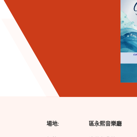
場地:
區永熙音樂廳